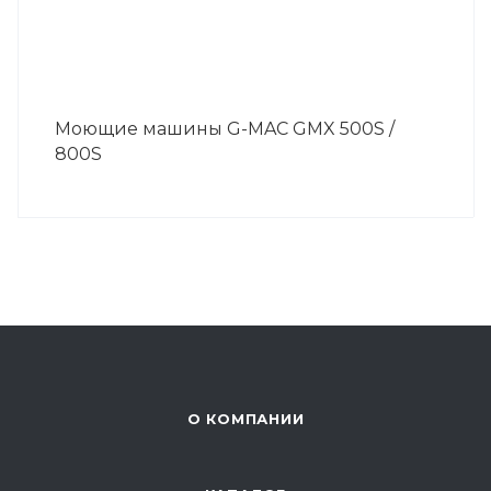
Моющие машины G-MAC GMX 500S /
800S
О КОМПАНИИ