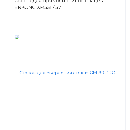
Станок для прямолинейного фацета
ENKONG ХM351 / 371