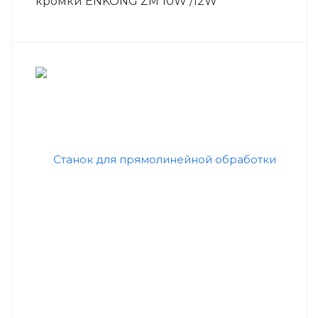
кромки ENKONG ZM 10W /12W