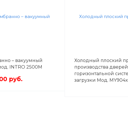
нно – вакуумный
Холодный плоский пр
мод. INTRO 2500M
производства дверей
горизонтальной сист
000
руб.
загрузки Мод. MY904x