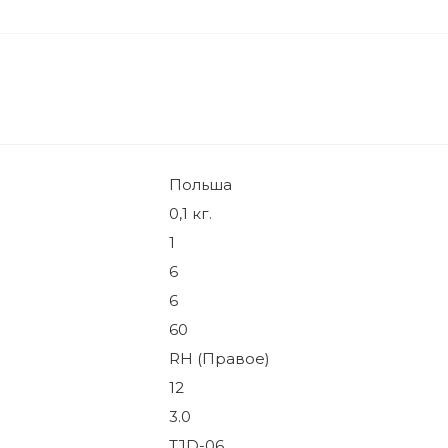
Польша
0,1 кг.
1
6
6
60
RH (Правое)
12
3.0
TJD-06