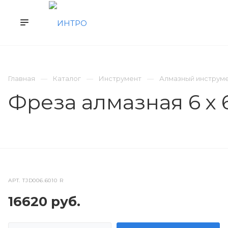
КАТАЛОГ
ВЫКУП Б/У
СЕРВИС
Главная
Каталог
Инструмент
Алмазный инструм
Фреза алмазная 6 х 6
АРТ.
TJD006.6010 R
16620
руб.