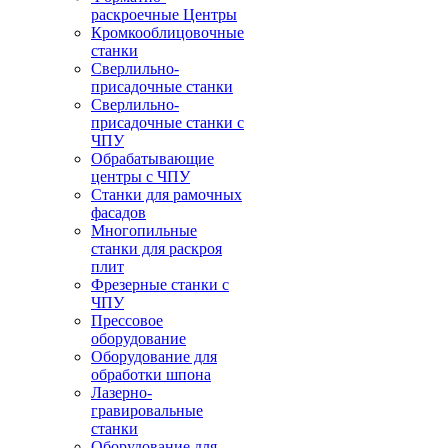
раскроечные Центры
Кромкооблицовочные
станки
Сверлильно-
присадочные станки
Сверлильно-
присадочные станки с
ЧПУ
Обрабатывающие
центры с ЧПУ
Станки для рамочных
фасадов
Многопильные
станки для раскроя
плит
Фрезерные станки с
ЧПУ
Прессовое
оборудование
Оборудование для
обработки шпона
Лазерно-
гравировальные
станки
Оборудование для