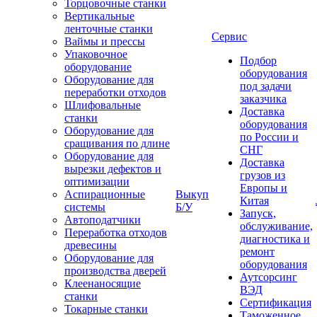
Торцовочные станки
Вертикальные
ленточные станки
Сервис
Ваймы и прессы
Упаковочное
Подбор
оборудование
оборудования
Оборудование для
под задачи
переработки отходов
заказчика
Шлифовальные
Доставка
станки
оборудования
Оборудование для
по России и
сращивания по длине
СНГ
Оборудование для
Доставка
вырезки дефектов и
грузов из
оптимизации
Европы и
Аспирационные
Выкуп
Китая
системы
Б/У
Запуск,
Автоподатчики
обслуживание,
Переработка отходов
диагностика и
древесины
ремонт
Оборудование для
оборудования
производства дверей
Аутсорсинг
Клеенаносящие
ВЭД
станки
Сертификация
Токарные станки
Таможенное