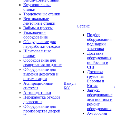
рейсмусовые станки
Круглопильные
станки
Торцовочные станки
Вертикальные
ленточные станки
Сервис
Ваймы и прессы
Упаковочное
Подбор
оборудование
оборудования
Оборудование для
под задачи
переработки отходов
заказчика
Шлифовальные
Доставка
станки
оборудования
Оборудование для
по России и
сращивания по длине
СНГ
Оборудование для
Доставка
вырезки дефектов и
грузов из
оптимизации
Европы и
Аспирационные
Выкуп
Китая
системы
Б/У
Запуск,
Автоподатчики
обслуживание,
Переработка отходов
диагностика и
древесины
ремонт
Оборудование для
оборудования
производства дверей
Аутсорсинг