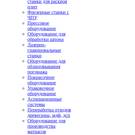
станки для раскроя
плит
Фрезерные станки с
ЧПУ
Прессовое
оборудование
Оборудование для
обработки шпона
Лазерно-
гравировальные
станки
Оборудование для
облицовывания
погонажа
Покрасочное
оборудование
Упаковочное
оборудование
Аспирационные
системы
Переработка отходов
древесины, мдф, дсп
Оборудование для
производства
матрасов