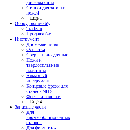
дисковых пил
Станки для заточки
ножей
+ Ещё 1
Оборудование б\у
Trade-In
Продажа б\у
Инструмент
Дисковые пилы
Оснастка
Сверла присадочные
Ножи и
твердосплавные
пластины
Алмазный
инструмент
Концевые фрезы для
станков ЧПУ
Фрезы и головки
+ Ещё 4
Запасные части
Для
кромкооблицовочных
станков
Для форматно-