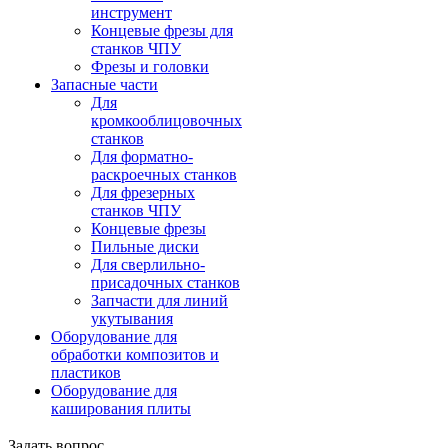
инструмент
Концевые фрезы для
станков ЧПУ
Фрезы и головки
Запасные части
Для
кромкооблицовочных
станков
Для форматно-
раскроечных станков
Для фрезерных
станков ЧПУ
Концевые фрезы
Пильные диски
Для сверлильно-
присадочных станков
Запчасти для линий
укутывания
Оборудование для
обработки композитов и
пластиков
Оборудование для
каширования плиты
Задать вопрос