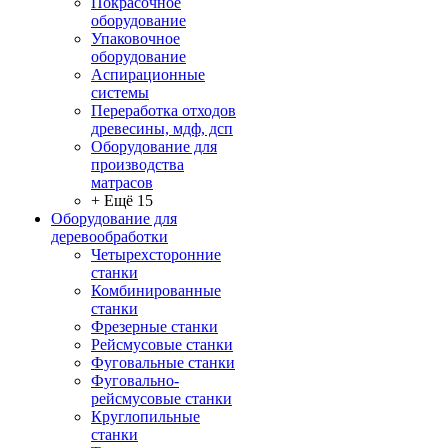
Покрасочное
оборудование
Упаковочное
оборудование
Аспирационные
системы
Переработка отходов
древесины, мдф, дсп
Оборудование для
производства
матрасов
+ Ещё 15
Оборудование для
деревообработки
Четырехсторонние
станки
Комбинированные
станки
Фрезерные станки
Рейсмусовые станки
Фуговальные станки
Фуговально-
рейсмусовые станки
Круглопильные
станки