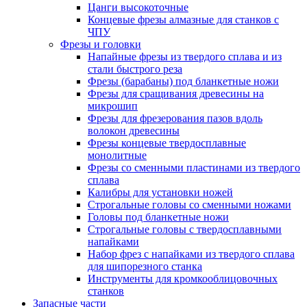
Цанги высокоточные
Концевые фрезы алмазные для станков с
ЧПУ
Фрезы и головки
Напайные фрезы из твердого сплава и из
стали быстрого реза
Фрезы (барабаны) под бланкетные ножи
Фрезы для сращивания древесины на
микрошип
Фрезы для фрезерования пазов вдоль
волокон древесины
Фрезы концевые твердосплавные
монолитные
Фрезы со сменными пластинами из твердого
сплава
Калибры для установки ножей
Строгальные головы со сменными ножами
Головы под бланкетные ножи
Строгальные головы с твердосплавными
напайками
Набор фрез с напайками из твердого сплава
для шипорезного станка
Инструменты для кромкооблицовочных
станков
Запасные части