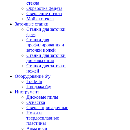
стекла
Обработка фацета
Сверление стекла
Мойка стекла
Заточные станки
Станки для заточки
фрез
Станки для
профилирования и
заточки ножей
Станки для заточки
дисковых пил
Станки для заточки
ножей
Оборудование б\у
Trade-In
Продажа б\у
Инструмент
Дисковые пилы
Оснастка
Сверла присадочные
Ножи и
твердосплавные
пластины
Алмазный