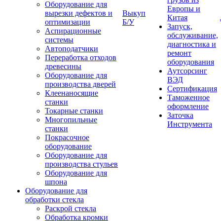
Оборудование для
Европы и
вырезки дефектов и
Выкуп
Китая
оптимизации
Б/У
Запуск,
Аспирационные
обслуживание,
системы
диагностика и
Автоподатчики
ремонт
Переработка отходов
оборудования
древесины
Аутсорсинг
Оборудование для
ВЭД
производства дверей
Сертификация
Клеенаносящие
Таможенное
станки
оформление
Токарные станки
Заточка
Многопильные
Инструмента
станки
Покрасочное
оборудование
Оборудование для
производства стульев
Оборудование для
шпона
Оборудование для
обработки стекла
Раскрой стекла
Обработка кромки