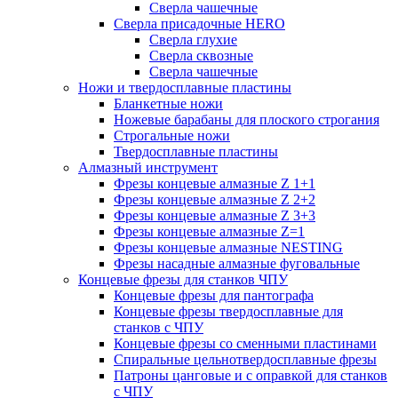
Сверла чашечные
Сверла присадочные HERO
Сверла глухие
Сверла сквозные
Сверла чашечные
Ножи и твердосплавные пластины
Бланкетные ножи
Ножевые барабаны для плоского строгания
Строгальные ножи
Твердосплавные пластины
Алмазный инструмент
Фрезы концевые алмазные Z 1+1
Фрезы концевые алмазные Z 2+2
Фрезы концевые алмазные Z 3+3
Фрезы концевые алмазные Z=1
Фрезы концевые алмазные NESTING
Фрезы насадные алмазные фуговальные
Концевые фрезы для станков ЧПУ
Концевые фрезы для пантографа
Концевые фрезы твердосплавные для
станков с ЧПУ
Концевые фрезы со сменными пластинами
Спиральные цельнотвердосплавные фрезы
Патроны цанговые и с оправкой для станков
с ЧПУ