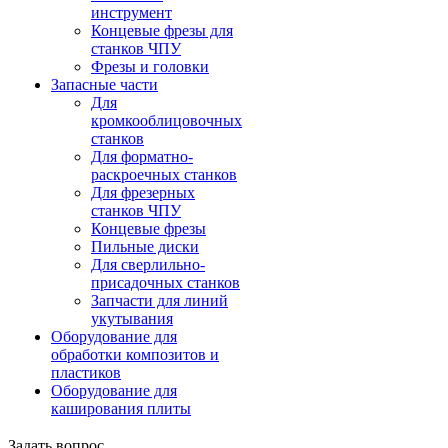
инструмент
Концевые фрезы для
станков ЧПУ
Фрезы и головки
Запасные части
Для
кромкооблицовочных
станков
Для форматно-
раскроечных станков
Для фрезерных
станков ЧПУ
Концевые фрезы
Пильные диски
Для сверлильно-
присадочных станков
Запчасти для линий
укутывания
Оборудование для
обработки композитов и
пластиков
Оборудование для
каширования плиты
Задать вопрос