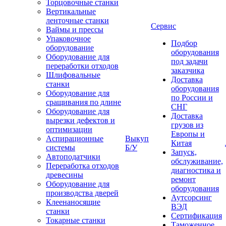
Торцовочные станки
Вертикальные
ленточные станки
Сервис
Ваймы и прессы
Упаковочное
Подбор
оборудование
оборудования
Оборудование для
под задачи
переработки отходов
заказчика
Шлифовальные
Доставка
станки
оборудования
Оборудование для
по России и
сращивания по длине
СНГ
Оборудование для
Доставка
вырезки дефектов и
грузов из
оптимизации
Европы и
Аспирационные
Выкуп
Китая
системы
Б/У
Запуск,
Автоподатчики
обслуживание,
Переработка отходов
диагностика и
древесины
ремонт
Оборудование для
оборудования
производства дверей
Аутсорсинг
Клеенаносящие
ВЭД
станки
Сертификация
Токарные станки
Таможенное