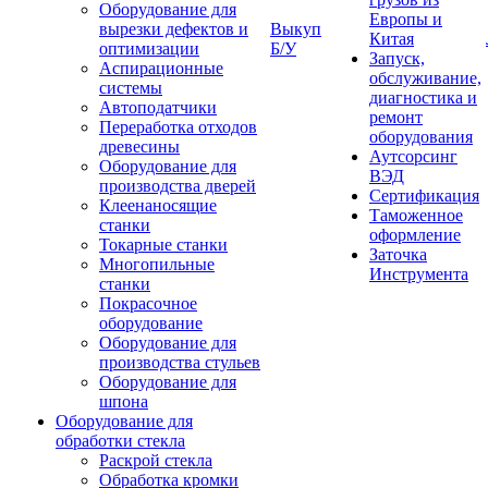
Оборудование для
Европы и
вырезки дефектов и
Выкуп
Китая
оптимизации
Б/У
Запуск,
Аспирационные
обслуживание,
системы
диагностика и
Автоподатчики
ремонт
Переработка отходов
оборудования
древесины
Аутсорсинг
Оборудование для
ВЭД
производства дверей
Сертификация
Клеенаносящие
Таможенное
станки
оформление
Токарные станки
Заточка
Многопильные
Инструмента
станки
Покрасочное
оборудование
Оборудование для
производства стульев
Оборудование для
шпона
Оборудование для
обработки стекла
Раскрой стекла
Обработка кромки