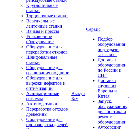
рейсмусовые станки
Круглопильные
станки
Торцовочные станки
Вертикальные
ленточные станки
Сервис
Ваймы и прессы
Упаковочное
Подбор
оборудование
оборудования
Оборудование для
под задачи
переработки отходов
заказчика
Шлифовальные
Доставка
станки
оборудования
Оборудование для
по России и
сращивания по длине
СНГ
Оборудование для
Доставка
вырезки дефектов и
грузов из
оптимизации
Европы и
Аспирационные
Выкуп
Китая
системы
Б/У
Запуск,
Автоподатчики
обслуживание,
Переработка отходов
диагностика и
древесины
ремонт
Оборудование для
оборудования
производства дверей
Аутсорсинг