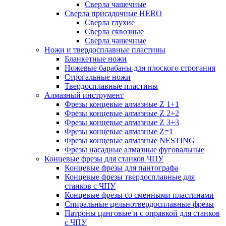
Сверла чашечные
Сверла присадочные HERO
Сверла глухие
Сверла сквозные
Сверла чашечные
Ножи и твердосплавные пластины
Бланкетные ножи
Ножевые барабаны для плоского строгания
Строгальные ножи
Твердосплавные пластины
Алмазный инструмент
Фрезы концевые алмазные Z 1+1
Фрезы концевые алмазные Z 2+2
Фрезы концевые алмазные Z 3+3
Фрезы концевые алмазные Z=1
Фрезы концевые алмазные NESTING
Фрезы насадные алмазные фуговальные
Концевые фрезы для станков ЧПУ
Концевые фрезы для пантографа
Концевые фрезы твердосплавные для
станков с ЧПУ
Концевые фрезы со сменными пластинами
Спиральные цельнотвердосплавные фрезы
Патроны цанговые и с оправкой для станков
с ЧПУ