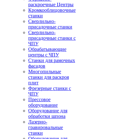
раскроечные Центры
Кромкооблицовочные
станки
Сверлильно-
присадочные станки
Сверлильно-
присадочные станки с
ЧПУ
Обрабатывающие
центры с ЧПУ
Станки для рамочных
фасадов
Многопильные
станки для раскроя
плит
Фрезерные станки с
ЧПУ
Прессовое
оборудование
Оборудование для
обработки шпона
Лазерно-
гравировальные
станки
Оборудование для