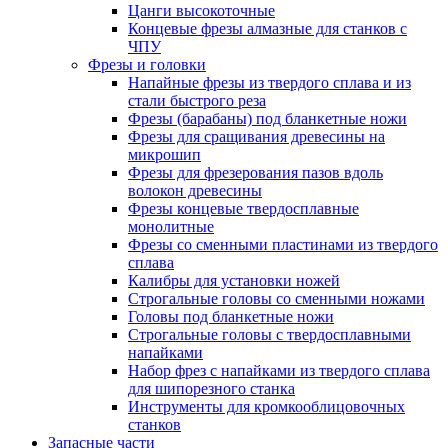
Цанги высокоточные
Концевые фрезы алмазные для станков с
ЧПУ
Фрезы и головки
Напайные фрезы из твердого сплава и из
стали быстрого реза
Фрезы (барабаны) под бланкетные ножи
Фрезы для сращивания древесины на
микрошип
Фрезы для фрезерования пазов вдоль
волокон древесины
Фрезы концевые твердосплавные
монолитные
Фрезы со сменными пластинами из твердого
сплава
Калибры для установки ножей
Строгальные головы со сменными ножами
Головы под бланкетные ножи
Строгальные головы с твердосплавными
напайками
Набор фрез с напайками из твердого сплава
для шипорезного станка
Инструменты для кромкооблицовочных
станков
Запасные части