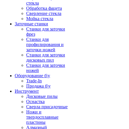
стекла
Обработка фацета
Сверление стекла
Мойка стекла
Заточные станки
Станки для заточки
фрез
Станки для
профилирования и
заточки ножей
Станки для заточки
дисковых пил
Станки для заточки
ножей
Оборудование б\у
Trade-In
Продажа б\у
Инструмент
Дисковые пилы
Оснастка
Сверла присадочные
Ножи и
твердосплавные
пластины
Алмазный