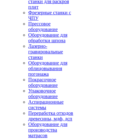
станки для раскроя
плит
Фрезерные станки с
ЧПУ
Прессовое
оборудование
Оборудование для
обработки шпона
Лазерно-
гравировальные
станки
Оборудование для
облицовывания
погонажа
Покрасочное
оборудование
Упаковочное
оборудование
Аспирационные
системы
Переработка отходов
древесины, мдф, дсп
Оборудование для
производства
матрасов