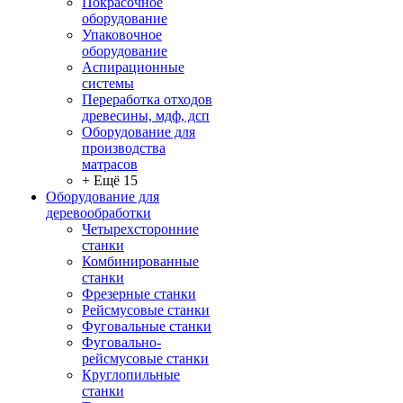
Покрасочное
оборудование
Упаковочное
оборудование
Аспирационные
системы
Переработка отходов
древесины, мдф, дсп
Оборудование для
производства
матрасов
+ Ещё 15
Оборудование для
деревообработки
Четырехсторонние
станки
Комбинированные
станки
Фрезерные станки
Рейсмусовые станки
Фуговальные станки
Фуговально-
рейсмусовые станки
Круглопильные
станки