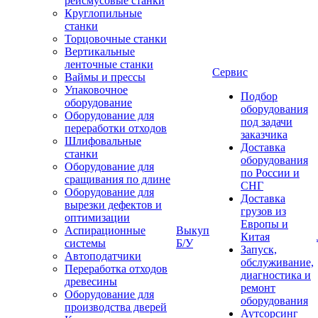
рейсмусовые станки
Круглопильные
станки
Торцовочные станки
Вертикальные
ленточные станки
Сервис
Ваймы и прессы
Упаковочное
Подбор
оборудование
оборудования
Оборудование для
под задачи
переработки отходов
заказчика
Шлифовальные
Доставка
станки
оборудования
Оборудование для
по России и
сращивания по длине
СНГ
Оборудование для
Доставка
вырезки дефектов и
грузов из
оптимизации
Европы и
Аспирационные
Выкуп
Китая
системы
Б/У
Запуск,
Автоподатчики
обслуживание,
Переработка отходов
диагностика и
древесины
ремонт
Оборудование для
оборудования
производства дверей
Аутсорсинг