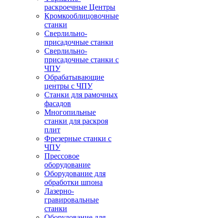
раскроечные Центры
Кромкооблицовочные
станки
Сверлильно-
присадочные станки
Сверлильно-
присадочные станки с
ЧПУ
Обрабатывающие
центры с ЧПУ
Станки для рамочных
фасадов
Многопильные
станки для раскроя
плит
Фрезерные станки с
ЧПУ
Прессовое
оборудование
Оборудование для
обработки шпона
Лазерно-
гравировальные
станки
Оборудование для