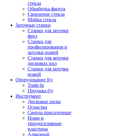
стекла
Обработка фацета
Сверление стекла
Мойка стекла
Заточные станки
Станки для заточки
фрез
Станки для
профилирования и
заточки ножей
Станки для заточки
дисковых пил
Станки для заточки
ножей
Оборудование б\у
Trade-In
Продажа б\у
Инструмент
Дисковые пилы
Оснастка
Сверла присадочные
Ножи и
твердосплавные
пластины
Алмазный