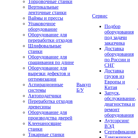
Торцовочные станки
Вертикальные
ленточные станки
Сервис
Ваймы и прессы
Упаковочное
Подбор
оборудование
оборудования
Оборудование для
под задачи
переработки отходов
заказчика
Шлифовальные
Доставка
станки
оборудования
Оборудование для
по России и
сращивания по длине
СНГ
Оборудование для
Доставка
вырезки дефектов и
грузов из
оптимизации
Европы и
Аспирационные
Выкуп
Китая
системы
Б/У
Запуск,
Автоподатчики
обслуживание,
Переработка отходов
диагностика и
древесины
ремонт
Оборудование для
оборудования
производства дверей
Аутсорсинг
Клеенаносящие
ВЭД
станки
Сертификация
Токарные станки
Таможенное