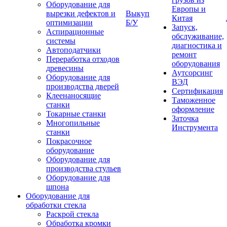
Оборудование для
Европы и
вырезки дефектов и
Выкуп
Китая
оптимизации
Б/У
Запуск,
Аспирационные
обслуживание,
системы
диагностика и
Автоподатчики
ремонт
Переработка отходов
оборудования
древесины
Аутсорсинг
Оборудование для
ВЭД
производства дверей
Сертификация
Клеенаносящие
Таможенное
станки
оформление
Токарные станки
Заточка
Многопильные
Инструмента
станки
Покрасочное
оборудование
Оборудование для
производства стульев
Оборудование для
шпона
Оборудование для
обработки стекла
Раскрой стекла
Обработка кромки