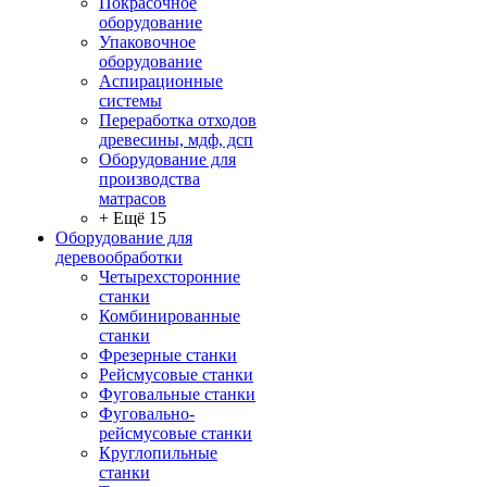
Покрасочное
оборудование
Упаковочное
оборудование
Аспирационные
системы
Переработка отходов
древесины, мдф, дсп
Оборудование для
производства
матрасов
+ Ещё 15
Оборудование для
деревообработки
Четырехсторонние
станки
Комбинированные
станки
Фрезерные станки
Рейсмусовые станки
Фуговальные станки
Фуговально-
рейсмусовые станки
Круглопильные
станки