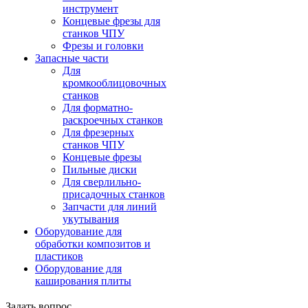
инструмент
Концевые фрезы для
станков ЧПУ
Фрезы и головки
Запасные части
Для
кромкооблицовочных
станков
Для форматно-
раскроечных станков
Для фрезерных
станков ЧПУ
Концевые фрезы
Пильные диски
Для сверлильно-
присадочных станков
Запчасти для линий
укутывания
Оборудование для
обработки композитов и
пластиков
Оборудование для
каширования плиты
Задать вопрос