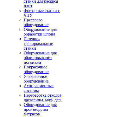
станки для раскроя
плит
Фрезерные станки с
ЧПУ
Прессовое
оборудование
Оборудование для
обработки шпона
Лазерно-
гравировальные
станки
Оборудование для
облицовывания
погонажа
Покрасочное
оборудование
Упаковочное
оборудование
Аспирационные
системы
Переработка отходов
древесины, мдф, дсп
Оборудование для
производства
матрасов