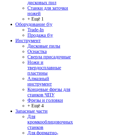
дисковых пил
Станки для заточки
ножей
+ Ещё 1
Оборудование б\у
Trade-In
Продажа б\у
Инструмент
Дисковые пилы
Оснастка
Сверла присадочные
Ножи и
твердосплавные
пластины
Алмазный
инструмент
Концевые фрезы для
станков ЧПУ
Фрезы и головки
+ Ещё 4
Запасные части
Для
кромкооблицовочных
станков
Для форматно-