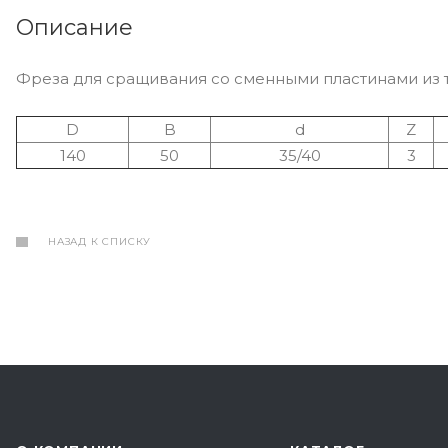
Описание
Фреза для сращивания со сменными пластинами из 
D
B
d
Z
140
50
35/40
3
НАЗАД К СПИСКУ