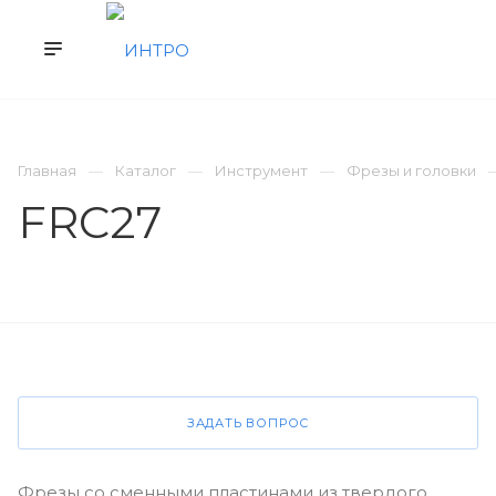
КАТАЛОГ
ВЫКУП Б/У
СЕРВИС
Главная
Каталог
Инструмент
Фрезы и головки
FRC27
ЗАДАТЬ ВОПРОС
Фрезы со сменными пластинами из твердого