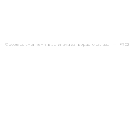
ЛИЗИНГ
ДОСТАВКА ПО РОССИИ И СНГ
КОМПА
Фрезы со сменными пластинами из твердого сплава
FRC2