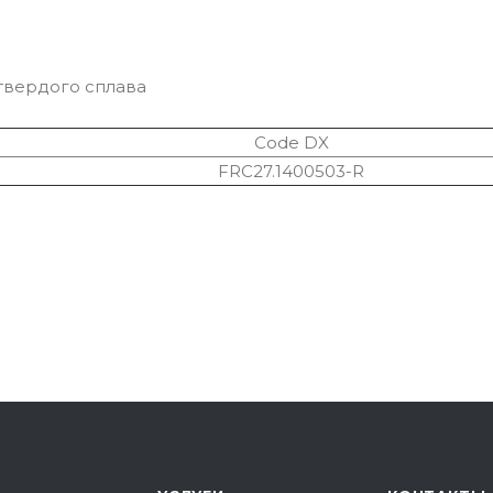
твердого сплава
Code DX
FRC27.1400503-R