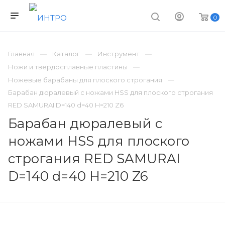
0
Главная
Каталог
Инструмент
Ножи и твердосплавные пластины
Ножевые барабаны для плоского строгания
Барабан дюралевый с ножами HSS для плоского строгания
RED SAMURAI D=140 d=40 H=210 Z6
Барабан дюралевый с
ножами HSS для плоского
строгания RED SAMURAI
D=140 d=40 H=210 Z6