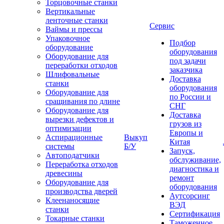
Торцовочные станки
Вертикальные
ленточные станки
Сервис
Ваймы и прессы
Упаковочное
Подбор
оборудование
оборудования
Оборудование для
под задачи
переработки отходов
заказчика
Шлифовальные
Доставка
станки
оборудования
Оборудование для
по России и
сращивания по длине
СНГ
Оборудование для
Доставка
вырезки дефектов и
грузов из
оптимизации
Европы и
Аспирационные
Выкуп
Китая
системы
Б/У
Запуск,
Автоподатчики
обслуживание,
Переработка отходов
диагностика и
древесины
ремонт
Оборудование для
оборудования
производства дверей
Аутсорсинг
Клеенаносящие
ВЭД
станки
Сертификация
Токарные станки
Таможенное