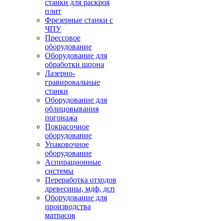
станки для раскроя
плит
Фрезерные станки с
ЧПУ
Прессовое
оборудование
Оборудование для
обработки шпона
Лазерно-
гравировальные
станки
Оборудование для
облицовывания
погонажа
Покрасочное
оборудование
Упаковочное
оборудование
Аспирационные
системы
Переработка отходов
древесины, мдф, дсп
Оборудование для
производства
матрасов