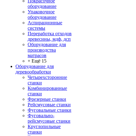
Покрасочное
оборудование
Упаковочное
оборудование
Аспирационные
системы
Переработка отходов
древесины, мдф, дсп
Оборудование для
производства
матрасов
+ Ещё 15
Оборудование для
деревообработки
Четырехсторонние
станки
Комбинированные
станки
Фрезерные станки
Рейсмусовые станки
Фуговальные станки
Фуговально-
рейсмусовые станки
Круглопильные
станки