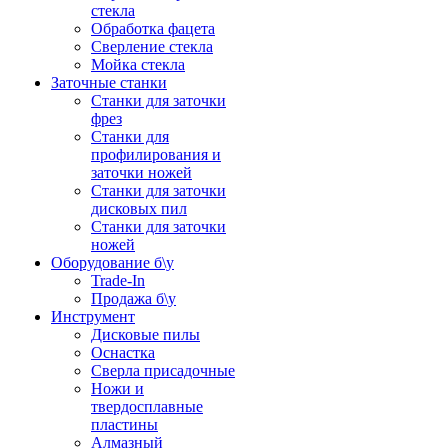
стекла
Обработка фацета
Сверление стекла
Мойка стекла
Заточные станки
Станки для заточки
фрез
Станки для
профилирования и
заточки ножей
Станки для заточки
дисковых пил
Станки для заточки
ножей
Оборудование б\у
Trade-In
Продажа б\у
Инструмент
Дисковые пилы
Оснастка
Сверла присадочные
Ножи и
твердосплавные
пластины
Алмазный