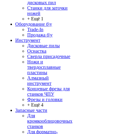
дисковых пил
Станки для заточки
ножей
+ Ещё 1
Оборудование б\у
Trade-In
Продажа б\у
Инструмент
Дисковые пилы
Оснастка
Сверла присадочные
Ножи и
твердосплавные
пластины
Алмазный
инструмент
Концевые фрезы для
станков ЧПУ
Фрезы и головки
+ Ещё 4
Запасные части
Для
кромкооблицовочных
станков
Для форматно-