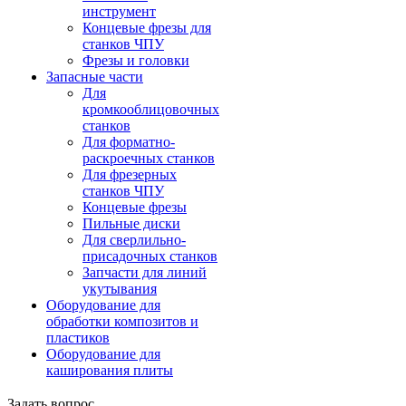
инструмент
Концевые фрезы для
станков ЧПУ
Фрезы и головки
Запасные части
Для
кромкооблицовочных
станков
Для форматно-
раскроечных станков
Для фрезерных
станков ЧПУ
Концевые фрезы
Пильные диски
Для сверлильно-
присадочных станков
Запчасти для линий
укутывания
Оборудование для
обработки композитов и
пластиков
Оборудование для
каширования плиты
Задать вопрос