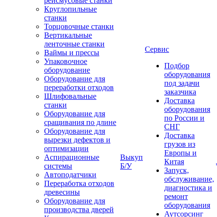
рейсмусовые станки
Круглопильные
станки
Торцовочные станки
Вертикальные
ленточные станки
Сервис
Ваймы и прессы
Упаковочное
Подбор
оборудование
оборудования
Оборудование для
под задачи
переработки отходов
заказчика
Шлифовальные
Доставка
станки
оборудования
Оборудование для
по России и
сращивания по длине
СНГ
Оборудование для
Доставка
вырезки дефектов и
грузов из
оптимизации
Европы и
Аспирационные
Выкуп
Китая
системы
Б/У
Запуск,
Автоподатчики
обслуживание,
Переработка отходов
диагностика и
древесины
ремонт
Оборудование для
оборудования
производства дверей
Аутсорсинг