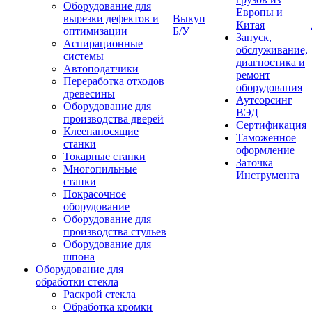
Оборудование для
Европы и
вырезки дефектов и
Выкуп
Китая
оптимизации
Б/У
Запуск,
Аспирационные
обслуживание,
системы
диагностика и
Автоподатчики
ремонт
Переработка отходов
оборудования
древесины
Аутсорсинг
Оборудование для
ВЭД
производства дверей
Сертификация
Клеенаносящие
Таможенное
станки
оформление
Токарные станки
Заточка
Многопильные
Инструмента
станки
Покрасочное
оборудование
Оборудование для
производства стульев
Оборудование для
шпона
Оборудование для
обработки стекла
Раскрой стекла
Обработка кромки