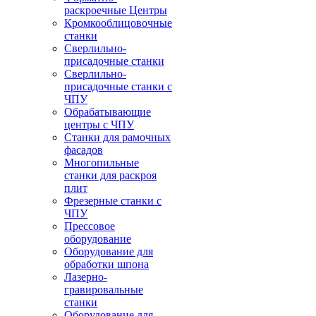
раскроечные Центры
Кромкооблицовочные
станки
Сверлильно-
присадочные станки
Сверлильно-
присадочные станки с
ЧПУ
Обрабатывающие
центры с ЧПУ
Станки для рамочных
фасадов
Многопильные
станки для раскроя
плит
Фрезерные станки с
ЧПУ
Прессовое
оборудование
Оборудование для
обработки шпона
Лазерно-
гравировальные
станки
Оборудование для