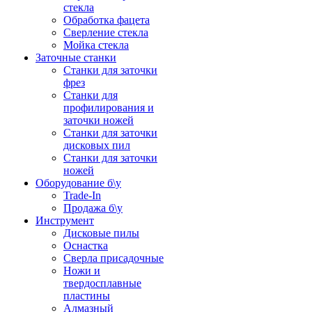
стекла
Обработка фацета
Сверление стекла
Мойка стекла
Заточные станки
Станки для заточки
фрез
Станки для
профилирования и
заточки ножей
Станки для заточки
дисковых пил
Станки для заточки
ножей
Оборудование б\у
Trade-In
Продажа б\у
Инструмент
Дисковые пилы
Оснастка
Сверла присадочные
Ножи и
твердосплавные
пластины
Алмазный