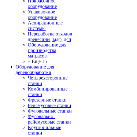
Покрасочное
оборудование
Упаковочное
оборудование
Аспирационные
системы
Переработка отходов
древесины, мдф, дсп
Оборудование для
производства
матрасов
+ Ещё 15
Оборудование для
деревообработки
Четырехсторонние
станки
Комбинированные
станки
Фрезерные станки
Рейсмусовые станки
Фуговальные станки
Фуговально-
рейсмусовые станки
Круглопильные
станки