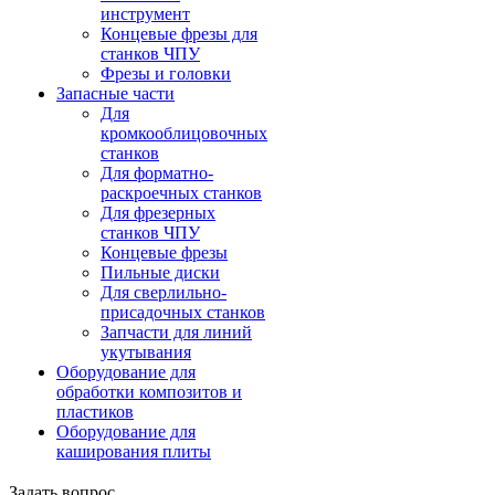
инструмент
Концевые фрезы для
станков ЧПУ
Фрезы и головки
Запасные части
Для
кромкооблицовочных
станков
Для форматно-
раскроечных станков
Для фрезерных
станков ЧПУ
Концевые фрезы
Пильные диски
Для сверлильно-
присадочных станков
Запчасти для линий
укутывания
Оборудование для
обработки композитов и
пластиков
Оборудование для
каширования плиты
Задать вопрос