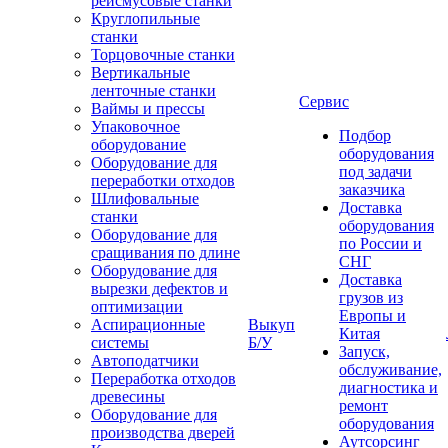
рейсмусовые станки
Круглопильные
станки
Торцовочные станки
Вертикальные
ленточные станки
Сервис
Ваймы и прессы
Упаковочное
Подбор
оборудование
оборудования
Оборудование для
под задачи
переработки отходов
заказчика
Шлифовальные
Доставка
станки
оборудования
Оборудование для
по России и
сращивания по длине
СНГ
Оборудование для
Доставка
вырезки дефектов и
грузов из
оптимизации
Европы и
Аспирационные
Выкуп
Китая
системы
Б/У
Запуск,
Автоподатчики
обслуживание,
Переработка отходов
диагностика и
древесины
ремонт
Оборудование для
оборудования
производства дверей
Аутсорсинг