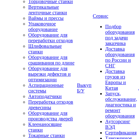
Торцовочные станки
Вертикальные
ленточные станки
Сервис
Ваймы и прессы
Упаковочное
Подбор
оборудование
оборудования
Оборудование для
под задачи
переработки отходов
заказчика
Шлифовальные
Доставка
станки
оборудования
Оборудование для
по России и
сращивания по длине
СНГ
Оборудование для
Доставка
вырезки дефектов и
грузов из
оптимизации
Европы и
Аспирационные
Выкуп
Китая
системы
Б/У
Запуск,
Автоподатчики
обслуживание,
Переработка отходов
диагностика и
древесины
ремонт
Оборудование для
оборудования
производства дверей
Аутсорсинг
Клеенаносящие
ВЭД
станки
Сертификация
Токарные станки
Таможенное