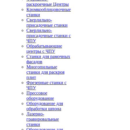
раскроечные Центры
Кромкооблицовочные
станки
Сверлильно-
присадочные станки
Сверлильно-
присадочные станки с
ЧПУ
Обрабатывающие
центры с ЧПУ
Станки для рамочных
фасадов
Многопильные
станки для раскроя
плит
Фрезерные станки с
ЧПУ
Прессовое
оборудование
Оборудование для
обработки шпона
Лазерно-
гравировальные
станки
Оборудование для