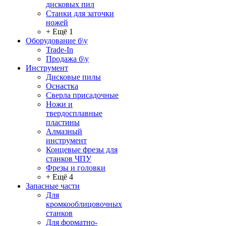
дисковых пил
Станки для заточки
ножей
+ Ещё 1
Оборудование б\у
Trade-In
Продажа б\у
Инструмент
Дисковые пилы
Оснастка
Сверла присадочные
Ножи и
твердосплавные
пластины
Алмазный
инструмент
Концевые фрезы для
станков ЧПУ
Фрезы и головки
+ Ещё 4
Запасные части
Для
кромкооблицовочных
станков
Для форматно-