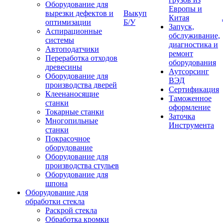
Оборудование для
Европы и
вырезки дефектов и
Выкуп
Китая
оптимизации
Б/У
Запуск,
Аспирационные
обслуживание,
системы
диагностика и
Автоподатчики
ремонт
Переработка отходов
оборудования
древесины
Аутсорсинг
Оборудование для
ВЭД
производства дверей
Сертификация
Клеенаносящие
Таможенное
станки
оформление
Токарные станки
Заточка
Многопильные
Инструмента
станки
Покрасочное
оборудование
Оборудование для
производства стульев
Оборудование для
шпона
Оборудование для
обработки стекла
Раскрой стекла
Обработка кромки