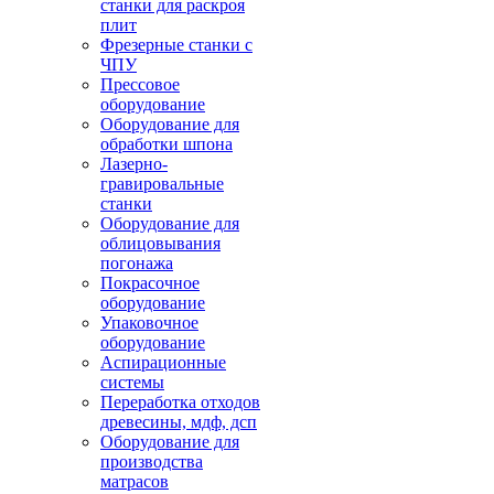
станки для раскроя
плит
Фрезерные станки с
ЧПУ
Прессовое
оборудование
Оборудование для
обработки шпона
Лазерно-
гравировальные
станки
Оборудование для
облицовывания
погонажа
Покрасочное
оборудование
Упаковочное
оборудование
Аспирационные
системы
Переработка отходов
древесины, мдф, дсп
Оборудование для
производства
матрасов