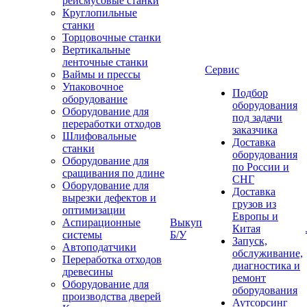
рейсмусовые станки
Круглопильные
станки
Торцовочные станки
Вертикальные
ленточные станки
Сервис
Ваймы и прессы
Упаковочное
Подбор
оборудование
оборудования
Оборудование для
под задачи
переработки отходов
заказчика
Шлифовальные
Доставка
станки
оборудования
Оборудование для
по России и
сращивания по длине
СНГ
Оборудование для
Доставка
вырезки дефектов и
грузов из
оптимизации
Европы и
Аспирационные
Выкуп
Китая
системы
Б/У
Запуск,
Автоподатчики
обслуживание,
Переработка отходов
диагностика и
древесины
ремонт
Оборудование для
оборудования
производства дверей
Аутсорсинг