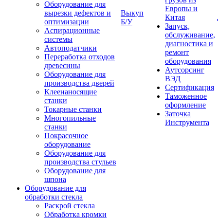
Оборудование для
Европы и
вырезки дефектов и
Выкуп
Китая
оптимизации
Б/У
Запуск,
Аспирационные
обслуживание,
системы
диагностика и
Автоподатчики
ремонт
Переработка отходов
оборудования
древесины
Аутсорсинг
Оборудование для
ВЭД
производства дверей
Сертификация
Клеенаносящие
Таможенное
станки
оформление
Токарные станки
Заточка
Многопильные
Инструмента
станки
Покрасочное
оборудование
Оборудование для
производства стульев
Оборудование для
шпона
Оборудование для
обработки стекла
Раскрой стекла
Обработка кромки