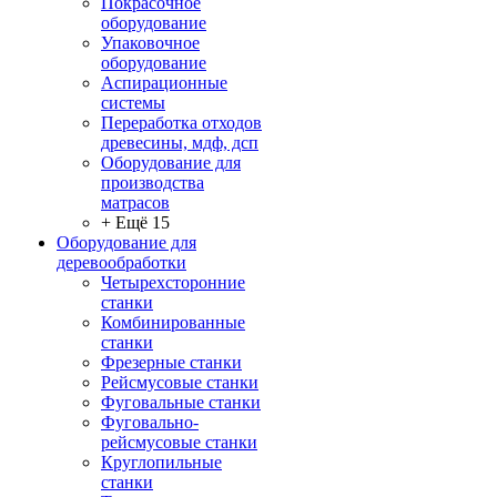
Покрасочное
оборудование
Упаковочное
оборудование
Аспирационные
системы
Переработка отходов
древесины, мдф, дсп
Оборудование для
производства
матрасов
+ Ещё 15
Оборудование для
деревообработки
Четырехсторонние
станки
Комбинированные
станки
Фрезерные станки
Рейсмусовые станки
Фуговальные станки
Фуговально-
рейсмусовые станки
Круглопильные
станки