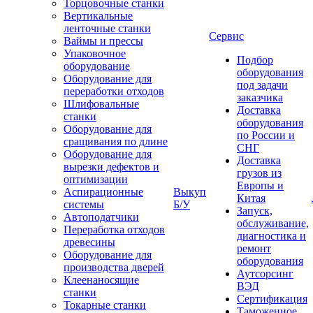
Торцовочные станки
Вертикальные
ленточные станки
Сервис
Ваймы и прессы
Упаковочное
Подбор
оборудование
оборудования
Оборудование для
под задачи
переработки отходов
заказчика
Шлифовальные
Доставка
станки
оборудования
Оборудование для
по России и
сращивания по длине
СНГ
Оборудование для
Доставка
вырезки дефектов и
грузов из
оптимизации
Европы и
Аспирационные
Выкуп
Китая
системы
Б/У
Запуск,
Автоподатчики
обслуживание,
Переработка отходов
диагностика и
древесины
ремонт
Оборудование для
оборудования
производства дверей
Аутсорсинг
Клеенаносящие
ВЭД
станки
Сертификация
Токарные станки
Таможенное