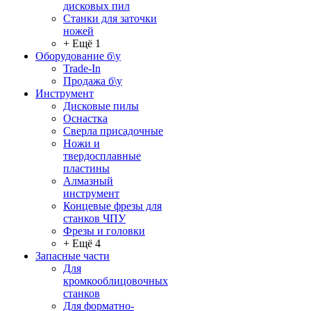
дисковых пил
Станки для заточки
ножей
+ Ещё 1
Оборудование б\у
Trade-In
Продажа б\у
Инструмент
Дисковые пилы
Оснастка
Сверла присадочные
Ножи и
твердосплавные
пластины
Алмазный
инструмент
Концевые фрезы для
станков ЧПУ
Фрезы и головки
+ Ещё 4
Запасные части
Для
кромкооблицовочных
станков
Для форматно-