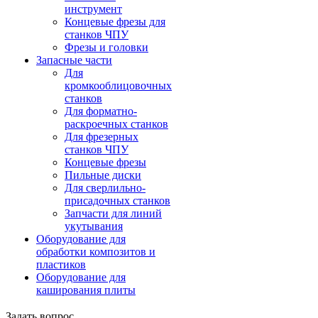
инструмент
Концевые фрезы для
станков ЧПУ
Фрезы и головки
Запасные части
Для
кромкооблицовочных
станков
Для форматно-
раскроечных станков
Для фрезерных
станков ЧПУ
Концевые фрезы
Пильные диски
Для сверлильно-
присадочных станков
Запчасти для линий
укутывания
Оборудование для
обработки композитов и
пластиков
Оборудование для
каширования плиты
Задать вопрос