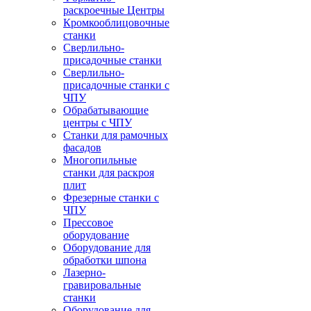
раскроечные Центры
Кромкооблицовочные
станки
Сверлильно-
присадочные станки
Сверлильно-
присадочные станки с
ЧПУ
Обрабатывающие
центры с ЧПУ
Станки для рамочных
фасадов
Многопильные
станки для раскроя
плит
Фрезерные станки с
ЧПУ
Прессовое
оборудование
Оборудование для
обработки шпона
Лазерно-
гравировальные
станки
Оборудование для