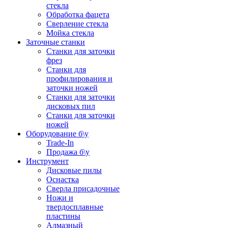
стекла
Обработка фацета
Сверление стекла
Мойка стекла
Заточные станки
Станки для заточки
фрез
Станки для
профилирования и
заточки ножей
Станки для заточки
дисковых пил
Станки для заточки
ножей
Оборудование б\у
Trade-In
Продажа б\у
Инструмент
Дисковые пилы
Оснастка
Сверла присадочные
Ножи и
твердосплавные
пластины
Алмазный