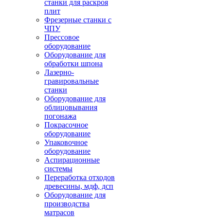
станки для раскроя
плит
Фрезерные станки с
ЧПУ
Прессовое
оборудование
Оборудование для
обработки шпона
Лазерно-
гравировальные
станки
Оборудование для
облицовывания
погонажа
Покрасочное
оборудование
Упаковочное
оборудование
Аспирационные
системы
Переработка отходов
древесины, мдф, дсп
Оборудование для
производства
матрасов