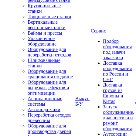
рейсмусовые станки
Круглопильные
станки
Торцовочные станки
Вертикальные
ленточные станки
Сервис
Ваймы и прессы
Упаковочное
Подбор
оборудование
оборудования
Оборудование для
под задачи
переработки отходов
заказчика
Шлифовальные
Доставка
станки
оборудования
Оборудование для
по России и
сращивания по длине
СНГ
Оборудование для
Доставка
вырезки дефектов и
грузов из
оптимизации
Европы и
Аспирационные
Выкуп
Китая
системы
Б/У
Запуск,
Автоподатчики
обслуживание,
Переработка отходов
диагностика и
древесины
ремонт
Оборудование для
оборудования
производства дверей
Аутсорсинг