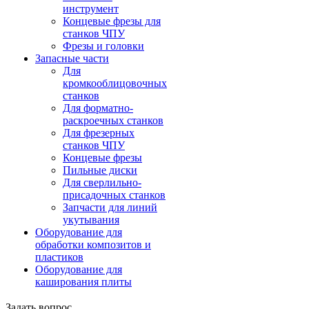
инструмент
Концевые фрезы для
станков ЧПУ
Фрезы и головки
Запасные части
Для
кромкооблицовочных
станков
Для форматно-
раскроечных станков
Для фрезерных
станков ЧПУ
Концевые фрезы
Пильные диски
Для сверлильно-
присадочных станков
Запчасти для линий
укутывания
Оборудование для
обработки композитов и
пластиков
Оборудование для
каширования плиты
Задать вопрос