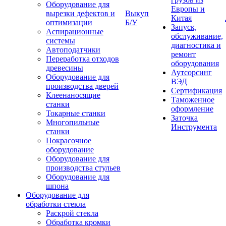
Оборудование для
Европы и
вырезки дефектов и
Выкуп
Китая
оптимизации
Б/У
Запуск,
Аспирационные
обслуживание,
системы
диагностика и
Автоподатчики
ремонт
Переработка отходов
оборудования
древесины
Аутсорсинг
Оборудование для
ВЭД
производства дверей
Сертификация
Клеенаносящие
Таможенное
станки
оформление
Токарные станки
Заточка
Многопильные
Инструмента
станки
Покрасочное
оборудование
Оборудование для
производства стульев
Оборудование для
шпона
Оборудование для
обработки стекла
Раскрой стекла
Обработка кромки