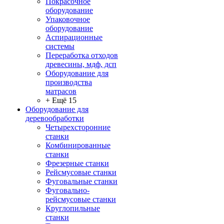
Покрасочное
оборудование
Упаковочное
оборудование
Аспирационные
системы
Переработка отходов
древесины, мдф, дсп
Оборудование для
производства
матрасов
+ Ещё 15
Оборудование для
деревообработки
Четырехсторонние
станки
Комбинированные
станки
Фрезерные станки
Рейсмусовые станки
Фуговальные станки
Фуговально-
рейсмусовые станки
Круглопильные
станки