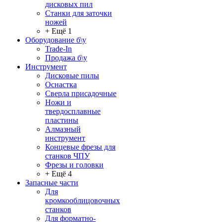
дисковых пил
Станки для заточки
ножей
+ Ещё 1
Оборудование б\у
Trade-In
Продажа б\у
Инструмент
Дисковые пилы
Оснастка
Сверла присадочные
Ножи и
твердосплавные
пластины
Алмазный
инструмент
Концевые фрезы для
станков ЧПУ
Фрезы и головки
+ Ещё 4
Запасные части
Для
кромкооблицовочных
станков
Для форматно-