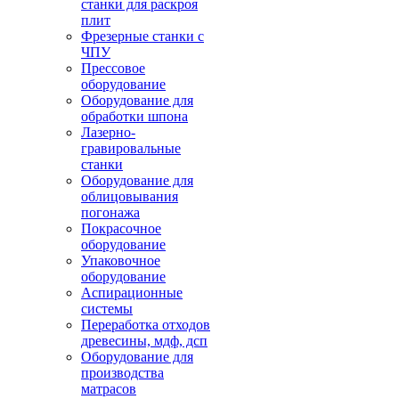
станки для раскроя
плит
Фрезерные станки с
ЧПУ
Прессовое
оборудование
Оборудование для
обработки шпона
Лазерно-
гравировальные
станки
Оборудование для
облицовывания
погонажа
Покрасочное
оборудование
Упаковочное
оборудование
Аспирационные
системы
Переработка отходов
древесины, мдф, дсп
Оборудование для
производства
матрасов