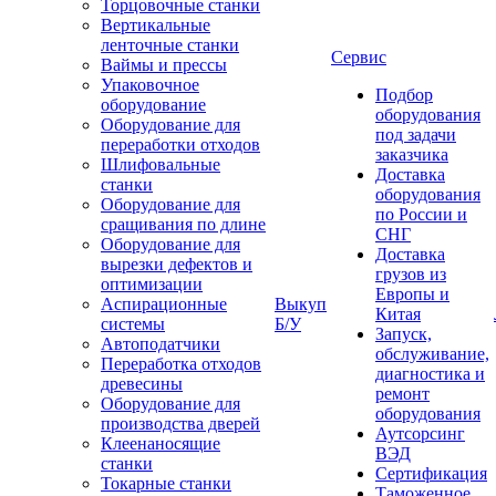
Торцовочные станки
Вертикальные
ленточные станки
Сервис
Ваймы и прессы
Упаковочное
Подбор
оборудование
оборудования
Оборудование для
под задачи
переработки отходов
заказчика
Шлифовальные
Доставка
станки
оборудования
Оборудование для
по России и
сращивания по длине
СНГ
Оборудование для
Доставка
вырезки дефектов и
грузов из
оптимизации
Европы и
Аспирационные
Выкуп
Китая
системы
Б/У
Запуск,
Автоподатчики
обслуживание,
Переработка отходов
диагностика и
древесины
ремонт
Оборудование для
оборудования
производства дверей
Аутсорсинг
Клеенаносящие
ВЭД
станки
Сертификация
Токарные станки
Таможенное