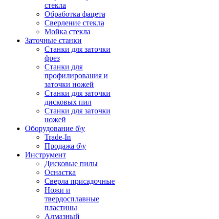
стекла
Обработка фацета
Сверление стекла
Мойка стекла
Заточные станки
Станки для заточки
фрез
Станки для
профилирования и
заточки ножей
Станки для заточки
дисковых пил
Станки для заточки
ножей
Оборудование б\у
Trade-In
Продажа б\у
Инструмент
Дисковые пилы
Оснастка
Сверла присадочные
Ножи и
твердосплавные
пластины
Алмазный