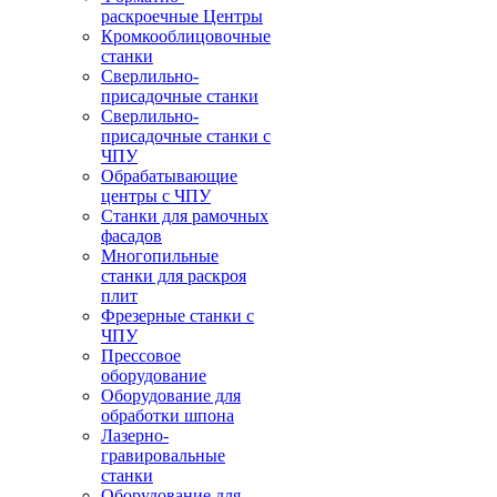
раскроечные Центры
Кромкооблицовочные
станки
Сверлильно-
присадочные станки
Сверлильно-
присадочные станки с
ЧПУ
Обрабатывающие
центры с ЧПУ
Станки для рамочных
фасадов
Многопильные
станки для раскроя
плит
Фрезерные станки с
ЧПУ
Прессовое
оборудование
Оборудование для
обработки шпона
Лазерно-
гравировальные
станки
Оборудование для